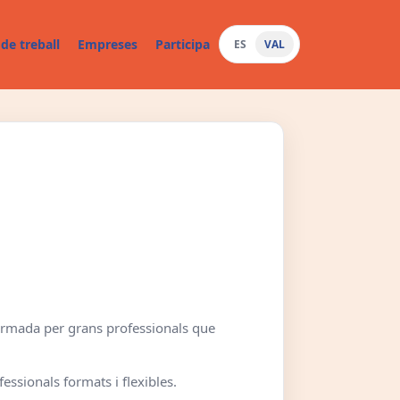
de treball
Empreses
Participa
ES
VAL
formada per grans professionals que
fessionals formats i flexibles.