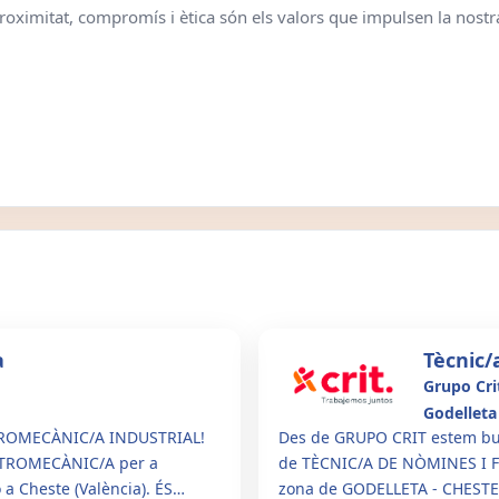
proximitat, compromís i ètica són els valors que impulsen la nostra
a
Tècnic/
Grupo Cri
Godelleta
TROMECÀNIC/A INDUSTRIAL!
Des de GRUPO CRIT estem busc
ECTROMECÀNIC/A per a
de TÈCNIC/A DE NÒMINES I FA
a Cheste (València). ÉS
zona de GODELLETA - CHESTE