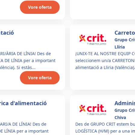
Vore oferta
tació
Carret
Grupo Cri
Llíria
I/ÀRIA DE LÍNIA! Des de
¡UNIX-TE AL NOSTRE EQUIP C
A DE LÍNIA per a important
seleccionem un/a CARRETONE
ència). Si estàs...
alimentació a Lliria (València).
Vore oferta
rica d'alimentació
Adminis
Grupo Cri
Chiva
RI/A DE LÍNIA! Des de
Des de GRUPO CRIT estem bu
E LÍNIA per a important
LOGÍSTICA (H/M) per a una i